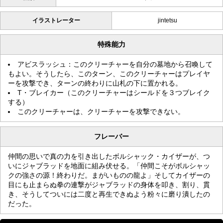
イラストレーター
jintetsu
特殊能力
アビスラッシュ：このクリーチャーを自分の墓地から召喚して
もよい。そうしたら、このターン、このクリーチャーはプレイヤ
ーを攻撃でき、ターンの終わりに山札の下に置かれる。
T・ブレイカー（このクリーチャーはシールドを３つブレイク
する）
このクリーチャーは、クリーチャーを攻撃できない。
フレーバー
仲間の思いで真の力を引き出したボルシャック・カイザーが、つ
いにジャブラッドを地面に組み伏せる。「仲間こそがボルシャッ
クの強さの源！終わりだ。まがいものの龍よ」そしてカイザーの
目にも止まらぬ拳の連撃がジャブラッドの身体を叩き、割り、貫
き、そうしてついには二度と再生できぬよう粉々に磨り潰したの
だった。