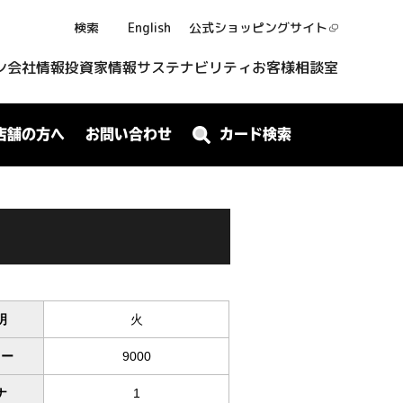
検索
English
公式ショッピング
サイト
ン
会社情報
投資家情報
サステナビリティ
お客様相談室
店舗の方へ
お問い合わせ
カード検索
明
火
ワー
9000
ナ
1