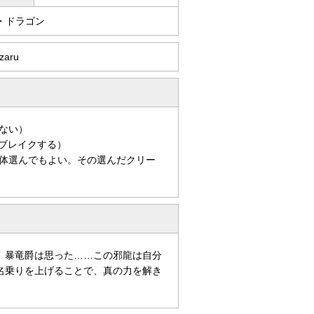
・ドラゴン
izaru
ない）
ブレイクする）
体選んでもよい。その選んだクリー
、暴竜爵は思った……この邪龍は自分
名乗りを上げることで、真の力を解き