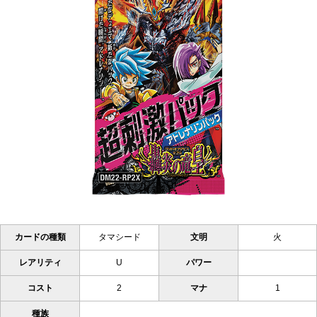
カードの種類
タマシード
文明
火
レアリティ
U
パワー
コスト
2
マナ
1
種族