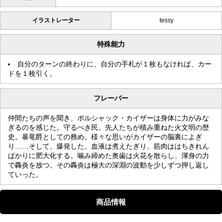
イラストレーター
tessy
特殊能力
自分のターンの終わりに、自分の手札が１枚もなければ、カー
ドを１枚引く。
フレーバー
仲間たちの声を聞き、ボルシャック・カイザーは身体に力がみな
ぎるのを感じた。守るべき民。先人たちが積み重ねた火文明の歴
史。暴竜爵としての務め。様々な思いがカイザーの脳裏によぎ
り……そして、爆発した。血液は煮えたぎり、筋肉ははちきれん
ばかりに肥大化する。噛み締めた奥歯は火花を散らし、渾身の力
で轟炎を放つ。その轟炎は極大の深淵の波動を少しずつ押し返し
ていった。
商品情報