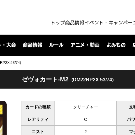
トップ
商品情報
イベント・キャンペー
ト・大会
商品情報
ルール
アニメ・動画
よみもの
2X 53/74)
ゼヴォカート-M2
(DM22RP2X 53/74)
カードの種類
クリーチャー
文
レアリティ
C
パ
コスト
2
マ