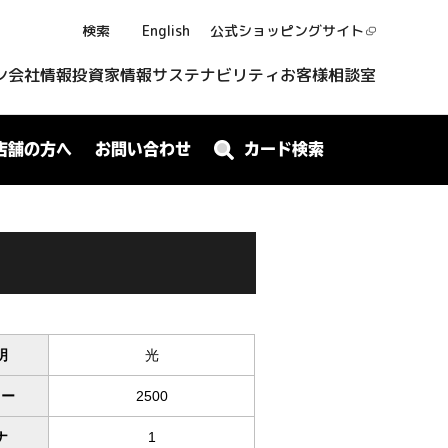
検索
English
公式ショッピング
サイト
ン
会社情報
投資家情報
サステナビリティ
お客様相談室
店舗の方へ
お問い合わせ
カード検索
明
光
ワー
2500
ナ
1