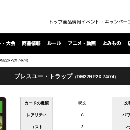
トップ
商品情報
イベント・キャンペー
ト・大会
商品情報
ルール
アニメ・動画
よみもの
2RP2X 74/74)
ブレスユー・トラップ
(DM22RP2X 74/74)
カードの種類
呪文
文
レアリティ
C
パ
コスト
3
マ