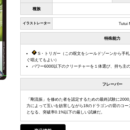
種族
イラストレーター
Tutui
特殊能力
S・トリガー（この呪文をシールドゾーンから手札
ぐ唱えてもよい）
パワー6000以下のクリーチャーを１体選び、持ち主
フレーバー
「剛流振」を修めた者を認定するための最終試験に200
力によって互いを妨害しながら18のドラゴンの背のコ
となる、突破率0.1%以下の厳しい試練だ。