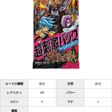
カードの種類
呪文
文明
光/火
レアリティ
VR
パワー
コスト
5
マナ
1
種族