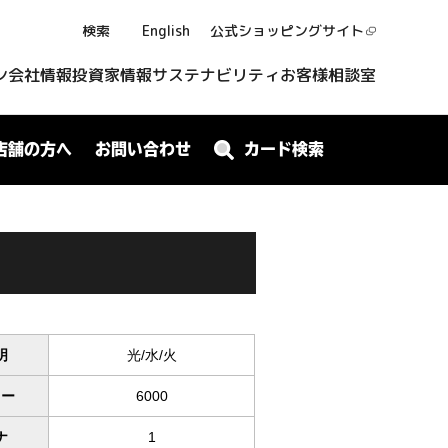
検索
English
公式ショッピング
サイト
ン
会社情報
投資家情報
サステナビリティ
お客様相談室
店舗の方へ
お問い合わせ
カード検索
明
光/水/火
ワー
6000
ナ
1