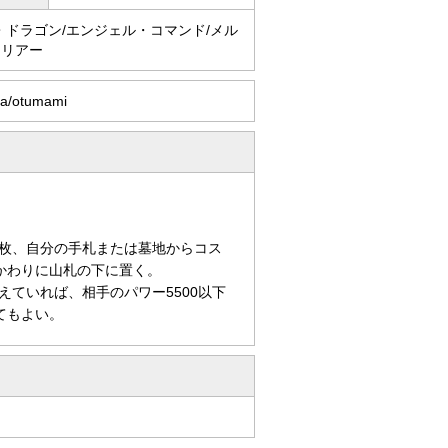
・ドラゴン/エンジェル・コマンド/メル
ォリアー
da/otumami
枚、自分の手札または墓地からコス
かわりに山札の下に置く。
ていれば、相手のパワー5500以下
てもよい。