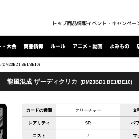
トップ
商品情報
イベント・キャンペー
ト・大会
商品情報
ルール
アニメ・動画
よみもの
23BD1 BE1/BE10)
龍風混成 ザーディクリカ
(DM23BD1 BE1/BE10)
カードの種類
クリーチャー
文
レアリティ
SR
パ
コスト
7
マ