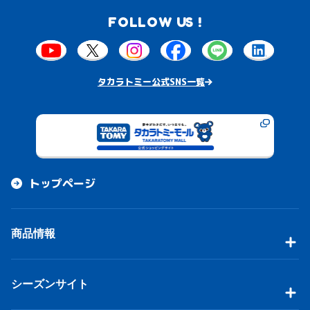
収録カード
1枚
超神星DOOM・ドラゲリオン
4枚
超次元の王家
ジャー
4枚
同期の妖精 / ド浮きの動悸
ー
FOLLOW US !
2枚
ブラキオ龍樹
4枚
再興王女プリン
4枚
極楽鳥
4枚
全虹帝 ミノガミ / ハザード・パクト
3枚
竹馬の超人 / テイクバック・チャージャー
※一部のカードはホイルで収録となります。
4枚
暴走龍 5000GT
4枚
邪心臓の魔法陣
4枚
ブレイズ・ハイパー・クロー
4枚
天雷龍姫エリザベス / インビンシブル・フォ
1枚
超七極 Gio / 巨大設計図
4枚
CRYMAX ジャオウガ
2枚
大樹王 ギガンディダノス
4枚
終末の時計 ザ・クロック
4枚
応援妖精エール / 「みんな一緒に応援して
ートレス
4枚
巨大設計図
2枚
地封龍 ギャイア
4枚
龍装鬼 オブザ08号 / 終焉の開闢
1枚
逆転の影ガレック
ね！」
4枚
怪盗妖精カサブランカ / 「信じていたのに裏
タカラトミー公式SNS一覧
2枚
大樹王 ギガンディダノス
2枚
大魔王 ウラギリダムス
3枚
忍蛇の聖沌 c0br4
4枚
ベイB セガーレ
切られるなんて！」
4枚
超神羅ギュンター・ペガサス
2枚
ドマンモ龍樹
4枚
龍装者 バルチュリス
4枚
とこしえの超人
2枚
配球の超人 / 記録的剛球
4枚
神羅ケンジ・キングダム
4枚
鬼札アバクと鬼札王国
4枚
異端流し オニカマス
2枚
冒険妖精ポレキチ
4枚
蒼狼の豊穣 ワクムテラス / オリジナル・ライ
4枚
進化設計図
4枚
ヨビニオン・フレイムバーン
4枚
影速 ザ・トリッパー
フ
4枚
星空に浮かぶニンギョ
4枚
ドアノッカ＝ノアドッカ / 「…開けるか？」
4枚
晴舞龍 ズンドコ・モモキング
3枚
ティンパニ＝シンバリー
トップページ
4枚
とこしえの超人
4枚
配球の超人 / 記録的剛球
4枚
ツクっちょ <メイ様.Star>
4枚
ネオ・ボルシャック・ドラゴン / ボルシャッ
4枚
ヘルコプ太の心絵
クゾーン
商品情報
シーズンサイト