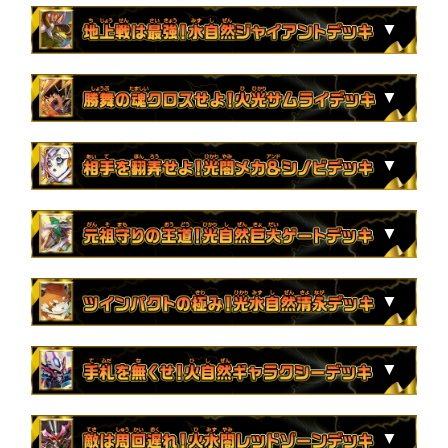
2枚
地封龍 ギャイア
4枚
聖魔連結王 ドルファディロム
4枚
芸魔隠狐 カラクリバーシ
1枚
音卿の精霊龍 ラフルル・ラブ /「未来から来
収録カード
9枚
特攻の忠剣ハチ公
2枚
閃光の精霊カンビアーレ
4枚
氷柱と炎弧の決断
る、だからミラクル」
2枚
轟く革命 レッドギラゾーン
2枚
ボルシャック・ガラワルド
3枚
ボン・キゴマイム / ♪やせ蛙 ラッキーナンバー
※一部のカードはホイルで収録となります。
3枚
サーヴァ・K・ゼオス
4枚
Q.Q.QX. / 終葬 5.S.D.
4枚
カブトリアル・クーガ / ミステリー・ディザ
ここにあり
※希少な仕様のデッキでは、このリストで表示しているスペシャ
3枚
蒼神龍トライクラブ・トライショット
収録カード
1枚
熱き侵略 レッドゾーンZ
ル版イラストのカードではなく、シークレット版イラストのカー
スター
2枚
同期の妖精 / ド浮きの動悸
ドが収録となります。
4枚
熊田すず
4枚
ストーム・ハイパーXX
2枚
ニコル・ボーラス
4枚
歌舞音愛 ヒメカット / ♪蛙の子 遭えるの何
※一部のカードはホイルで収録となります。
3枚
「勝利」の頂カイザー「刃鬼」
2枚
真久間メガ
4枚
逆転の剣スカイソード
2枚
不死鳥縫合 ブラック・ビッグバン
処？好きと謂ひて
※希少な仕様のデッキでは、このリストで表示しているスペシャ
4枚
勝利宣言 鬼丸「覇」
収録カード
2枚
地封院ギャイ
ル版イラストのカードではなく、シークレット版イラストのカー
4枚
青銅のバンビシカット / 「我が力、しかと見
2枚
斬龍電融 オロチリュウセイ
3枚
調律師ピーカプ / ♪音速で 本番中に チューニ
ドが収録となります。
2枚
不敗のダイハード・リュウセイ
4枚
流星アーシュ
よ！」
4枚
勝災電融王 ギュカウツ・マグル
ング
※一部のカードはホイルで収録となります。
4枚
アビスベル＝覇＝ロード
4枚
「必然」の頂 リュウセイ / 「オレの勝利だオ
4枚
メンデルスゾーン
4枚
D２V３ 終断のレッドトロン / フォビドゥン・
4枚
黒豆だんしゃく / 白米男しゃく
1枚
単騎連射 マグナム
※希少な仕様のデッキでは、このリストで表示しているスペシャ
1枚
邪幽 ジャガイスト
フコース！」
収録カード
4枚
ボルシャック・栄光・ルピア
ル版イラストのカードではなく、シークレット版イラストのカー
ハンド
4枚
闇参謀グラン・ギニョール
4枚
アシスター・Mogi林檎
ドが収録となります。
1枚
邪闘 シス
4枚
紅に染まりし者「王牙」 / クリムゾン・ビク
4枚
シビレアシダケ / インビンシブル・パワー
4枚
配球の超人 / 記録的剛球
4枚
AQvibrato
※一部のカードはホイルで収録となります。
4枚
ジョギラゴン＆ジョニー ～Jの旅路～
1枚
アビスベル=ジャシン帝
トリー
4枚
配球の超人 / 記録的剛球
4枚
MMM-ジョーキング
4枚
深淵の壊炉 マーダン=ロウ
2枚
超神龍バイラス・カースド
収録カード
4枚
「正義星帝」 <ライオネル.Star>
2枚
我ら、モモダチ三人衆!!!
2枚
絶望と反魂と滅殺の決断
4枚
流星のガイアッシュ・カイザー
2枚
アルカディアス・モモキング
※一部のカードはホイルで収録となります。
4枚
閃光の精霊カンビアーレ
4枚
ア:エヌ:マクア
2枚
「合体」の頂 アクア・TITAAANS / 「必殺！
3枚
MAX・ザ・ジョニー
4枚
王道の革命 ドギラゴン
4枚
謀遠 テレスコ=テレス
収録カード
ジェット・カスケード・アタック!!」
4枚
天風のゲイル・ヴェスパー
4枚
理想と平和の決断
2枚
カツラデランス / 「アフロ行きま～す!!」
2枚
ティンパニ＝シンバリー
4枚
メヂカラ・コバルト・カイザー / アイド・ワ
2枚
水上第九院 シャコガイル
4枚
邪脳の魔法陣
※一部のカードはホイルで収録となります。
4枚
プリプリズン
3枚
秩序の意志
イズ・シャッター
4枚
ジーク・ナハトファルター
3枚
ジョーカーズの心絵
4枚
めっちゃ！デンヂャラスG３ / ケッシング・ゼ
2枚
ドミー=ゾー / 「倒したいか？」
収録カード
4枚
超重竜 ゴルファンタジスタ
3枚
「根性」の頂 メチャデ塊ゾウ / 「大親分、こ
4枚
ナ・チュラルゴ・デンジャー / ナチュラル・
4枚
スロットンの心絵