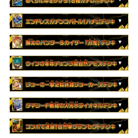
ぞ」
2枚
頂上混成 ガリュディアス・モモミーズ’22
4枚
鬼ヶ大王 ジャオウガ
4枚
ロスト・Re:ソウル
3枚
ティンパニ＝シンバリー
※一部のカードはホイルで収録となります。
1枚
卍月 ガ・リュザーク 卍 / 「すべて見えている
4枚
切札勝太&カツキング ー熱血の物語ー
4枚
ブレイン・スラッシュ
2枚
逆転の剣スカイソード
収録カード
4枚
水晶の王 ゴスペル
ぞ！」
1枚
音卿の精霊龍 ラフルル・ラブ / 「未来から来
2枚
漢気の2号 ボスカツ
2枚
ヨビニオン・トライブ
2枚
月下卍壊 ガ・リュミーズ 卍
1枚
「無月」の頂 ＄スザーク＄
る、だからミラクル」
4枚
天災 デドダム
4枚
天災 デドダム
※一部のカードはホイルで収録となります。
1枚
時の法皇 ミラダンテⅫ
1枚
ガル・ラガンザーク
2枚
♪立ち上がる 悪魔に天使 堕ちるかな
4枚
ドンドン火噴くナウ
2枚
蒼狼の豊穣 ワクムテラス / オリジナル・ライ
収録カード
4枚
龍后人形メアリー・ジェニー
1枚
音卿の精霊龍 ラフルル・ラブ / 「未来から来
4枚
卍 新世壊 卍
3枚
深淵の逆転撃
4枚
フェアリー・ミラクル
フ
2枚
絶望と反魂と滅殺の決断
る、だからミラクル」
4枚
好詠音愛 クロカミ
4枚
忍蛇の聖沌 c0br4
4枚
フェアリー・ライフ
※一部のカードはホイルで収録となります。
4枚
斬隠蒼頭龍バイケン
4枚
氷柱と炎弧の決断
4枚
堕呪 エアヴォ
4枚
闘争類拳嘩目 ステゴロ・カイザー / お清めシ
4枚
フェアリー・Re:ライフ
収録カード
4枚
竜皇神 ボルシャック・バクテラス
2枚
Vチャロン
2枚
エンドレス・フローズン・カーニバル
4枚
堕呪 ゾメンザン
ャラップ
2枚
超竜ヴァルキリアス
4枚
冥土人形ヴァミリア・バレル
3枚
ファイナル・ストップ
4枚
堕呪 バレッドゥ
4枚
百鬼の邪王門
※一部のカードはホイルで収録となります。
4枚
ボルシャック・ヴォルジャアク
2枚
修羅の死神フミシュナ / 「この先は修羅の道
4枚
オリオティス・ジャッジ
4枚
堕呪 ボックドゥ
4枚
天災 デドダム
※希少な仕様のデッキでは、このリストで表示しているスペシャ
収録カード
4枚
輝く革命 ボルシャック・フレア
ル版イラストのカードではなく、シークレット版イラストのカー
ぞ」
4枚
キリモミ・ヤマアラシ
4枚
堕呪 ゴンパドゥ
4枚
豊潤フォージュン
ドが収録となります。
2枚
ボルメテウス・サファイア・ドラゴン
4枚
終止の時計 ザ・ミュート
2枚
T・T・T
4枚
凶鬼98号 ガシャゴン / 堕呪 ブラッドゥ
※一部のカードはホイルで収録となります。
2枚
流星のガイアッシュ・カイザー
4枚
頂上印鑑 パラキン8th / 「魔物が居るな……」
4枚
ブレイン・スラッシュ
1枚
セイレーン・コンチェルト
3枚
ボルシャック・ドリーム・ドラゴン
収録カード
4枚
芸魔王将 カクメイジン
4枚
飛ぶ革命 ヴァル・ボルシャック
4枚
異端流し オニカマス
4枚
勇愛の天秤
1枚
龍世界 ドラゴ大王
2枚
Napo獅子-Vi無粋 / ♪オレの歌 聞けよ聞かなき
4枚
光鎧龍ホーリーグレイス
4枚
特攻人形ジェニー
4枚
バーニング・フィンガー
※一部のカードはホイルで収録となります。
2枚
勝利宣言 鬼丸「覇」
ゃ 殴り合い
4枚
GENJI・ハイパーXX
4枚
カレイコの黒像
4枚
最期の竜炎
2枚
蒼き守護神 ドギラゴン閃
収録カード
4枚
ガチャンコ ガチロボ
4枚
♪立ち上がる 悪魔に天使 堕ちるかな
4枚
アシスター・コッピ
2枚
解体人形ジェニー
1枚
煌龍 サッヴァーク
2枚
永遠のリュウセイ・カイザー
1枚
瞬閃と疾駆と双撃の決断
4枚
チャラ・ルピア
※一部のカードはホイルで収録となります。