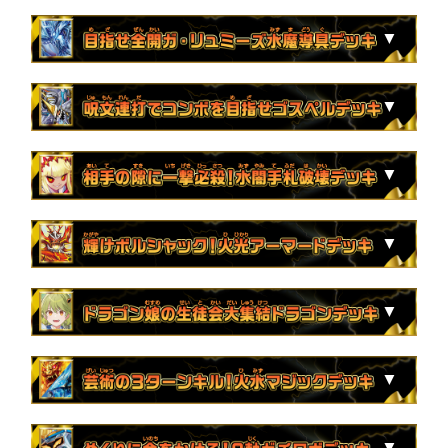
収録カード
※一部のカードはホイルで収録となります。
収録カード
2枚
ヨビニオン・マルル
2枚
終末縫合王 ザ=キラー・キーナリー
※一部のカードはホイルで収録となります。
2枚
CRYMAX ジャオウガ
収録カード
4枚
龍風混成 ザーディクリカ
2枚
終末の監視者 ジ・ウォッチ
2枚
王道の革命 ドギラゴン
2枚
魔誕の斬将オルゲイト
※一部のカードはホイルで収録となります。
3枚
聖魔連結王 ドルファディロム
3枚
絶望と反魂と滅殺の決断
収録カード
2枚
一王二命三眼槍
1枚
SSS級天災 デッドダムド
3枚
流星のガイアッシュ・カイザー
2枚
龍素記号ｗD サイクルペディア
2枚
魔誕と光喜と楽識と炎怒と哀樹の決断
1枚
九番龍 ジゴクバンカー Par459
※一部のカードはホイルで収録となります。
1枚
時の法皇 ミラダンテⅫ
4枚
ドラゴンズ・サイン
2枚
修羅の死神フミシュナ / 「この先は修羅の道
収録カード
3枚
月下卍壊 ガ・リュミーズ 卍
1枚
蒼き団長 ドギラゴン剣
2枚
アクアン