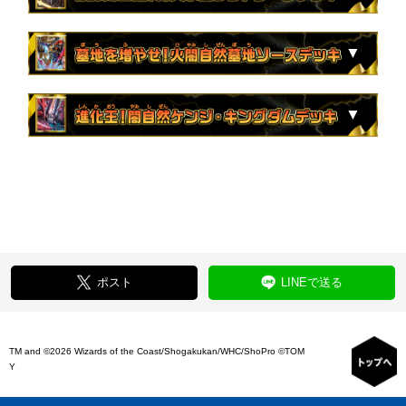
ロ
4枚
フットレス＝トレース / 「力が欲しいか？」
2枚
チアスカーレット アカネ
こにあり！」
トラップ
4枚
AQ NETWORK
※一部のカードはホイルで収録となります。
3枚
ヘルトッQ
4枚
フェアリー・Re:ライフ
2枚
五番龍 レイクポーチャー ParZero
4枚
闘争類拳嘩目 ステゴロ・カイザー / お清めシ
2枚
環嵐！ホールインワン・ヘラクレス
4枚
コーライルの海幻
※希少な仕様のデッキでは、このリストで表示しているスペシャ
収録カード
2枚
タイムピョンチキ / オラオラ・ジョーカーズ
4枚
悪魔妖精ベラドンナ
1枚
超球の超人 / 父なるタッチダウン
ャラップ
ル版イラストのカードではなく、シークレット版イラストのカー
4枚
界王類咆哮目 ジュラノキル / ジュラスティッ
4枚
ゲラッチョの心絵
ドが収録となります。
4枚
モモダチ モンキッド
2枚
完璧妖精マリニャンX
4枚
青銅のバンビシカット / 「我が力、しかと見
ク・ハウル
4枚
♪なぜ離れ どこへ行くのか 君は今
※一部のカードはホイルで収録となります。
4枚
ボルメテウス・武者・ドラゴン「武偉」
3枚
チキン・タッ太
1枚
終の怒流牙 ドルゲユキムラ
よ！」
4枚
コレンココ・タンク / ボント・プラントボ
4枚
ヴァルキリアス・武者・ムサシ「弐天」
収録カード
2枚
聖カオスマントラ
2枚
銀河竜 ゴルファンタジスタ
2枚
ヴァム・ウィングダム / ソニック・ダンス
4枚
竜装 ザンゲキ・マッハアーマー
2枚
アーテル・ゴルギーニ
4枚
チアスペース アカネ
4枚
デスマッチ・ビートル
※一部のカードはホイルで収録となります。
1枚
時の法皇 ミラダンテⅫ
2枚
シェケダン・ドメチアーレ
4枚
同期の妖精 / ド浮きの動悸
4枚
ジャンボ・ラパダイス
1枚
音卿の精霊龍 ラフルル・ラブ / 「未来から来
収録カード
4枚
闘門の精霊ウェルキウス
3枚
ハイパー・エン・ゲルス
4枚
爆翠月 アカネ
4枚
配球の超人 / 記録的剛球
る、だからミラクル」
2枚
冥界を統べる新月のハーデス
4枚
獲銀月 ペトローバ
4枚
アシステスト・シネラリア
2枚
デデカブラ
※一部のカードはホイルで収録となります。
4枚
竜牙 リュウジン・ドスファング
2枚
終末縫合王 ミカドレオ
3枚
千羽忍革 ボジソワカ
4枚
キャディ・ビートル
2枚
鎧機天 シロフェシー
収録カード
4枚
五輪の求道者 清永
3枚
剛撃聖霊シェバ・エリクシア
4枚
ドラン・ゴル・ゲルス / 豪龍の記憶
4枚
とこしえの超人
4枚
戦術の天才 マロク
2枚
キングダム・オウ禍武斗 / 轟破天九十九語
3枚
邪光魔縛 ネロマノフ=ルドルフⅠ世
2枚
ゴールド・フラウム
2枚
ナイター・ファイアフライ
※一部のカードはホイルで収録となります。
4枚
悪魔世界の閃光
4枚
ナ・チュラルゴ・デンジャー / ナチュラル・
4枚
星門の精霊アケルナル / スターゲイズ・ゲー
4枚
忍鎖の聖沌 94nm4
ポスト
LINEで送る
収録カード
4枚
竜装 ゴウソク・タキオンアーマー
4枚
“逆悪襲”ブランド
トラップ
ト
2枚
忍蛇の聖沌 c0br4
4枚
爆炎ホワイトグレンオー
2枚
弾丸超邪 クロスファイア
1枚
音卿の精霊龍 ラフルル・ラブ / 「未来から来
4枚
光開の精霊サイフォゲート
4枚
ヴェネラック-F5
※一部のカードはホイルで収録となります。
4枚
チャラ・ルピア
1枚
“轟轟轟”ブランド
る、だからミラクル」
4枚
ヘブンズ・ゲート
3枚
アシステスト・アルデッド
TM and ©2026 Wizards of the Coast/Shogakukan/WHC/ShoPro ©TOM
収録カード
2枚
禁断の轟速 ブラックゾーン
4枚
完璧妖精サエポヨX
4枚
アカシック・ゼノン
4枚
闘争類拳嘩目 ステゴロ・カイザー / お清めシ
3枚
光器アメリア
Y
2枚
轟く侵略 レッドゾーン
4枚
グレイト“Ｓ-駆”
3枚
メヂカラ・コバルト・カイザー / アイド・ワ
ャラップ
2枚
ブラジェスコ-W1
※一部のカードはホイルで収録となります。
4枚
覇帝なき侵略 レッドゾーンF
3枚
清浄のカルマ インカ / オキヨメ・水晶チャー
イズ・シャッター
2枚
閃光の神官 ヴェルベット / フェアリー・パワ