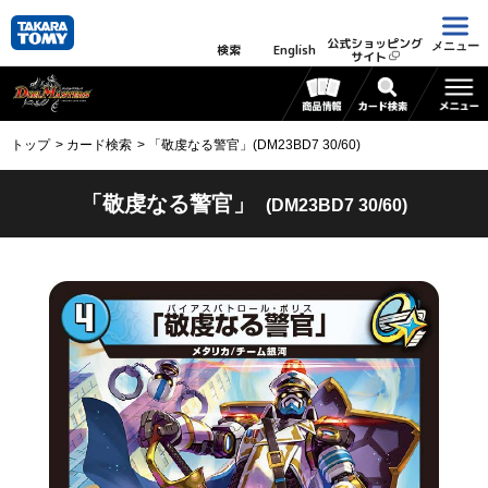
公式ショッピング
メニュー
検索
English
サイト
トップ
カード検索
「敬虔なる警官」(DM23BD7 30/60)
「敬虔なる警官」
(DM23BD7 30/60)