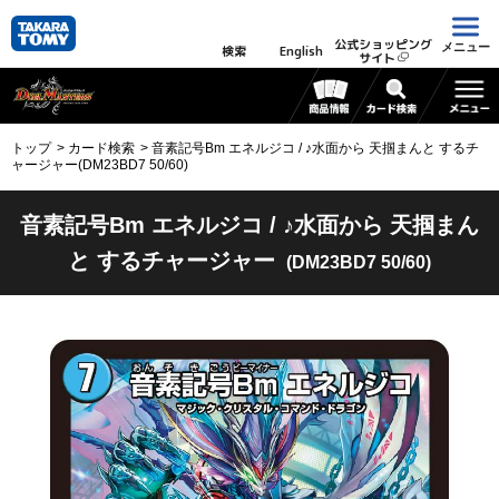
公式ショッピング
メニュー
検索
English
サイト
トップ
カード検索
音素記号Bm エネルジコ / ♪水面から 天掴まんと するチ
ャージャー(DM23BD7 50/60)
音素記号Bm エネルジコ / ♪水面から 天掴まん
と するチャージャー
(DM23BD7 50/60)