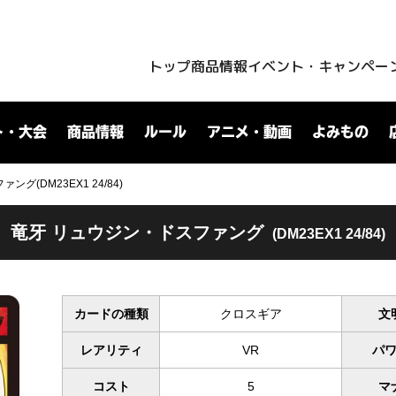
トップ
商品情報
イベント・キャンペー
ト・大会
商品情報
ルール
アニメ・動画
よみもの
グ(DM23EX1 24/84)
竜牙 リュウジン・ドスファング
(DM23EX1 24/84)
カードの種類
クロスギア
文
レアリティ
VR
パ
コスト
5
マ