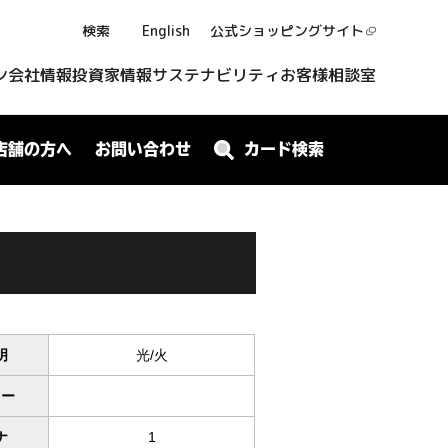
検索
English
公式ショッピング
サイト
ン
会社情報
投資家情報
サステナビリティ
お客様相談室
店舗の方へ
お問い合わせ
カード検索
明
光/火
ワー
ナ
1