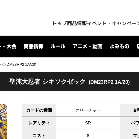
トップ
商品情報
イベント・キャンペー
ト・大会
商品情報
ルール
アニメ・動画
よみもの
DM23RP2 1A/20)
聖沌大忍者 シキソクゼック
(DM23RP2 1A/20)
カードの種類
クリーチャー
文
レアリティ
SR
パ
コスト
8
マ