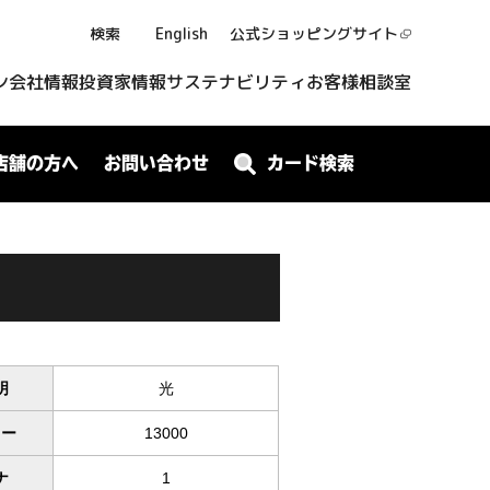
検索
English
公式ショッピング
サイト
ン
会社情報
投資家情報
サステナビリティ
お客様相談室
店舗の方へ
お問い合わせ
カード検索
明
光
ワー
13000
ナ
1