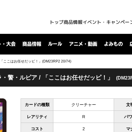
トップ
商品情報
イベント・キャンペー
ト・大会
商品情報
ルール
アニメ・動画
よみもの
「ここはお任せだッピ！」(DM23RP2 20/74)
・警・ルピア / 「ここはお任せだッピ！」
(DM23R
カードの種類
クリーチャー
文
レアリティ
R
パ
コスト
2
マ