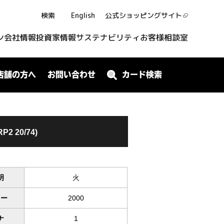
検索
English
公式ショッピング
サイト
ン
会社情報
投資家情報
サステナビリティ
お客様相談室
店舗の方へ
お問い合わせ
カード検索
P2 20/74)
明
火
ワー
2000
ナ
1