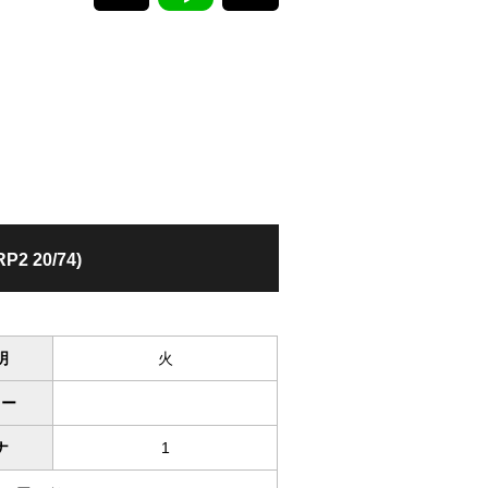
P2 20/74)
明
火
ワー
ナ
1