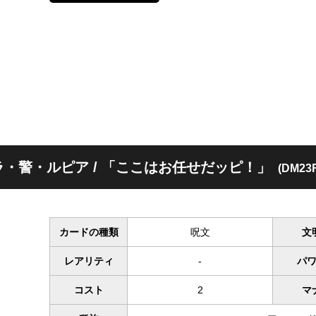
・警・ルピア / 「ここはお任せだッピ！」
(DM23R
カードの種類
呪文
文
レアリティ
-
パ
コスト
2
マ