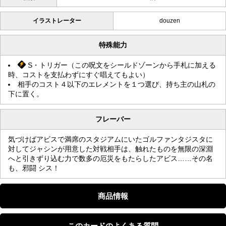
イラストレーター
douzen
特殊能力
S・トリガー（この呪文をシールドゾーンから手札に加える
時、コストを支払わずにすぐ唱えてもよい）
相手のコスト４以下のエレメントを１つ選び、持ち主の山札の
下に置く。
フレーバー
気づけばアビスで満席のスタジアムにいたゴルファンタジスタに
対してジャシンが用意した対戦相手は、触れたものを無限の深淵
へと引きずり込む力で数多の厄災をもたらしたアビス……その名
も、邪闘 シス！
商品情報
このカードのよくある質問