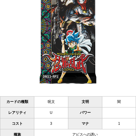
カードの種類
呪文
文明
闇
レアリティ
U
パワー
コスト
3
マナ
1
種族
アビスへの誘い