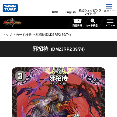
公式ショッピング
メニュー
検索
English
サイト
トップ
カード検索
邪招待(DM23RP2 39/74)
邪招待
(DM23RP2 39/74)