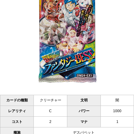
カードの種類
クリーチャー
文明
闇
レアリティ
C
パワー
1000
コスト
2
マナ
1
種族
デスパペット