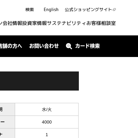
検索
English
公式ショッピング
サイト
ン
会社情報
投資家情報
サステナビリティ
お客様相談室
店舗の方へ
お問い合わせ
カード検索
明
水/火
ワー
4000
ナ
1