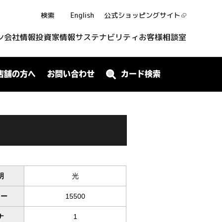
検索
English
公式ショッピング
サイト
ン
会社情報
投資家情報
サステナビリティ
お客様相談室
店舗の方へ
お問い合わせ
カード検索
明
光
ワー
15500
ナ
1