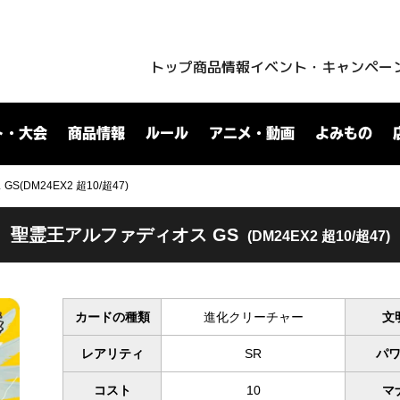
トップ
商品情報
イベント・キャンペー
ト・大会
商品情報
ルール
アニメ・動画
よみもの
(DM24EX2 超10/超47)
聖霊王アルファディオス GS
(DM24EX2 超10/超47)
カードの種類
進化クリーチャー
文
レアリティ
SR
パ
コスト
10
マ