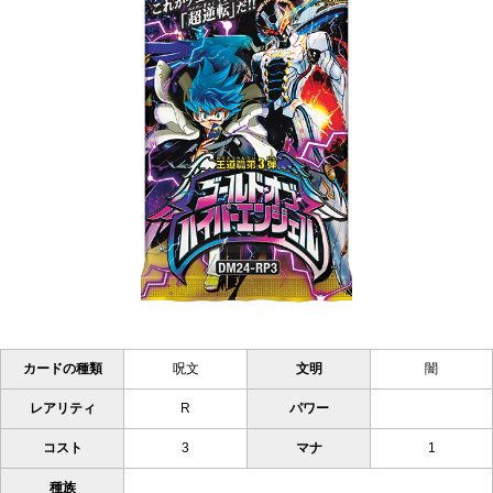
カードの種類
呪文
文明
闇
レアリティ
R
パワー
コスト
3
マナ
1
種族