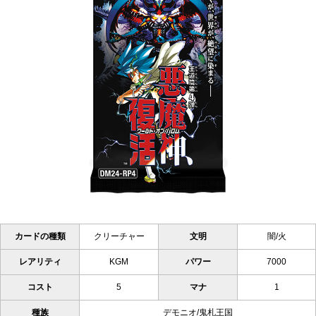
カードの種類
クリーチャー
文明
闇/火
レアリティ
KGM
パワー
7000
コスト
5
マナ
1
種族
デモニオ/鬼札王国