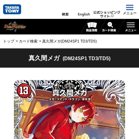
公式ショッピング
メニュー
検索
English
サイト
トップ
カード検索
真久間メガ(DM24SP1 TD3/TD5)
真久間メガ
(DM24SP1 TD3/TD5)