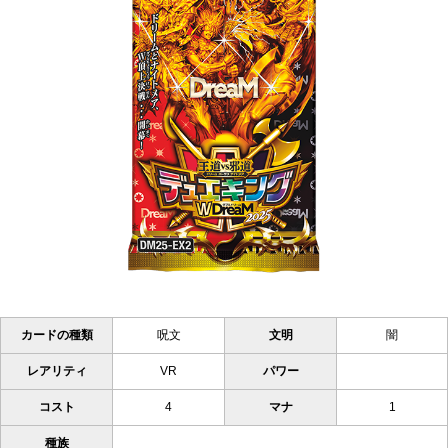
カードの種類
呪文
文明
闇
レアリティ
VR
パワー
コスト
4
マナ
1
種族