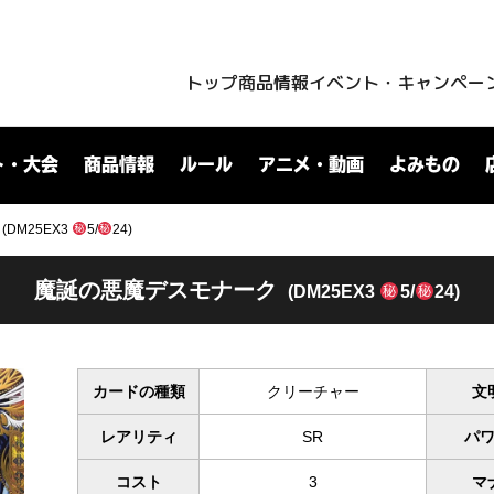
トップ
商品情報
イベント・キャンペー
ト・大会
商品情報
ルール
アニメ・動画
よみもの
DM25EX3
5/
24)
魔誕の悪魔デスモナーク
(DM25EX3
5/
24)
カードの種類
クリーチャー
文
レアリティ
SR
パ
コスト
3
マ