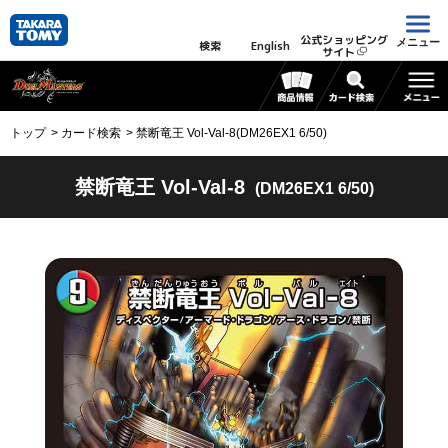
公式ショッピング
メニュー
検索
English
サイト
トップ
カード検索
禁断竜王 Vol-Val-8(DM26EX1 6/50)
禁断竜王 Vol-Val-8
(DM26EX1 6/50)