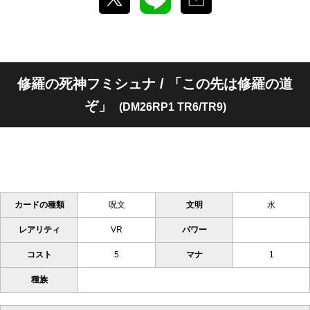
修羅の死神フミシュナ / 「この先は修羅の道
ぞ」
(DM26RP1 TR6/TR9)
カードの種類
呪文
文明
水
レアリティ
VR
パワー
コスト
5
マナ
1
種族