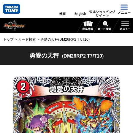
公式ショッピング
メニュー
検索
English
サイト
トップ
カード検索
勇愛の天秤(DM26RP2 T7/T10)
勇愛の天秤
(DM26RP2 T7/T10)