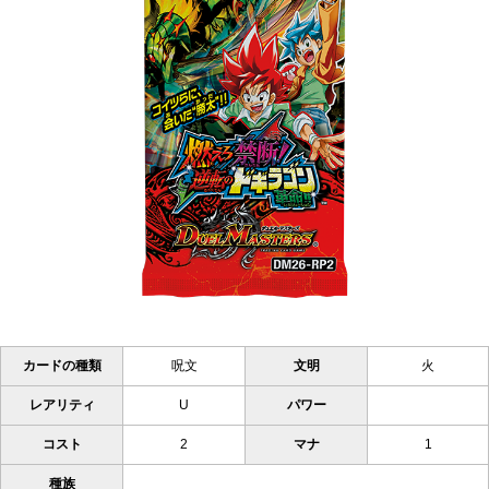
カードの種類
呪文
文明
火
レアリティ
U
パワー
コスト
2
マナ
1
種族