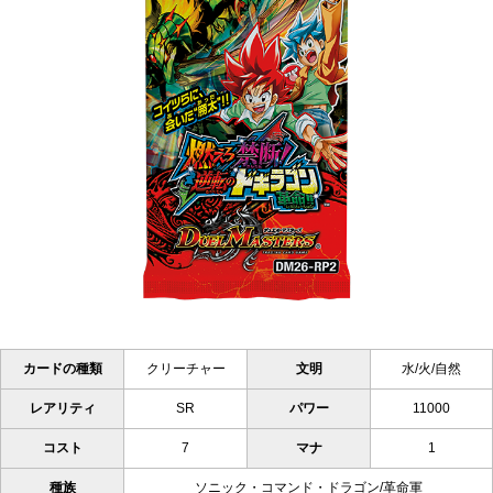
カードの種類
クリーチャー
文明
水/火/自然
レアリティ
SR
パワー
11000
コスト
7
マナ
1
種族
ソニック・コマンド・ドラゴン/革命軍