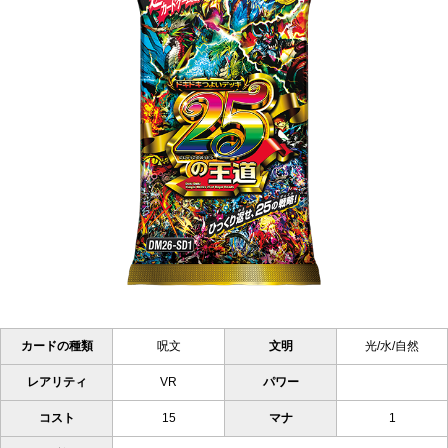
カードの種類
呪文
文明
光/水/自然
レアリティ
VR
パワー
コスト
15
マナ
1