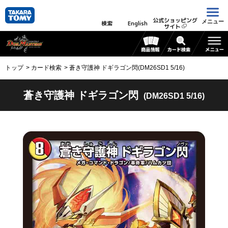
公式ショッピング
メニュー
検索
English
サイト
トップ
カード検索
蒼き守護神 ドギラゴン閃(DM26SD1 5/16)
蒼き守護神 ドギラゴン閃
(DM26SD1 5/16)