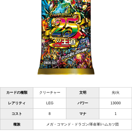
カードの種類
クリーチャー
文明
光/火
レアリティ
LEG
パワー
13000
コスト
8
マナ
1
種族
メガ・コマンド・ドラゴン/革命軍/ハムカツ団