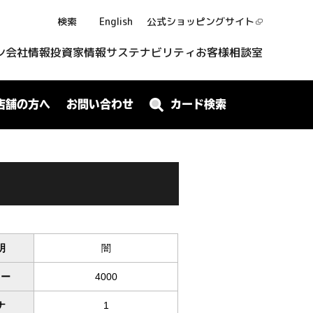
検索
English
公式ショッピング
サイト
ン
会社情報
投資家情報
サステナビリティ
お客様相談室
店舗の方へ
お問い合わせ
カード検索
明
闇
ワー
4000
ナ
1