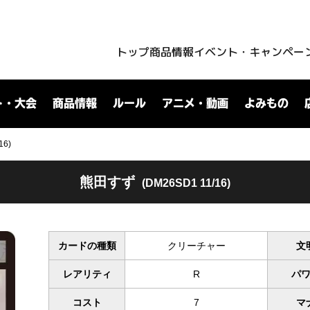
トップ
商品情報
イベント・キャンペー
ト・大会
商品情報
ルール
アニメ・動画
よみもの
16)
熊田すず
(DM26SD1 11/16)
カードの種類
クリーチャー
文
レアリティ
R
パ
コスト
7
マ