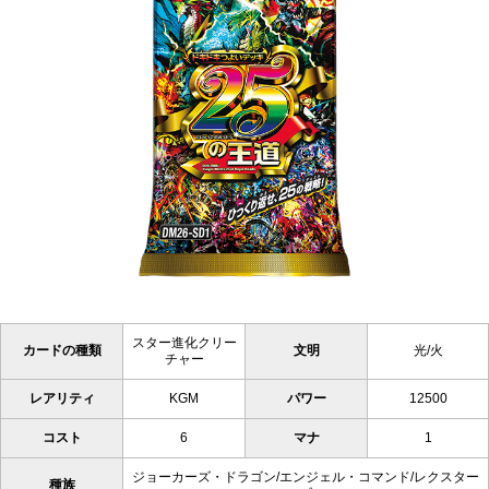
スター進化クリー
カードの種類
文明
光/火
チャー
レアリティ
KGM
パワー
12500
コスト
6
マナ
1
ジョーカーズ・ドラゴン/エンジェル・コマンド/レクスター
種族