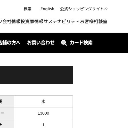
検索
English
公式ショッピング
サイト
ン
会社情報
投資家情報
サステナビリティ
お客様相談室
店舗の方へ
お問い合わせ
カード検索
明
水
ワー
13000
ナ
1