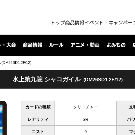
トップ
商品情報
イベント・キャンペー
ト・大会
商品情報
ルール
アニメ・動画
よみもの
26SD1 2F/12)
水上第九院 シャコガイル
(DM26SD1 2F/12)
カードの種類
クリーチャー
文
レアリティ
SR
パ
コスト
9
マ