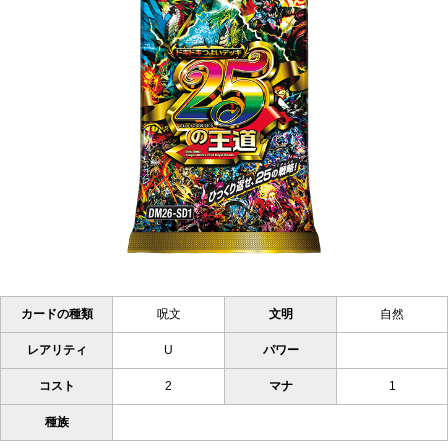
カードの種類
呪文
文明
自然
レアリティ
U
パワー
コスト
2
マナ
1
種族