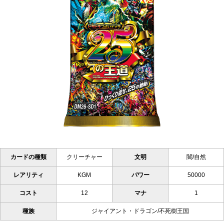
カードの種類
クリーチャー
文明
闇/自然
レアリティ
KGM
パワー
50000
コスト
12
マナ
1
種族
ジャイアント・ドラゴン/不死樹王国