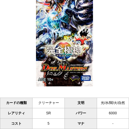
カードの種類
クリーチャー
文明
光/水/闇/火/自然
レアリティ
SR
パワー
6000
コスト
5
マナ
-