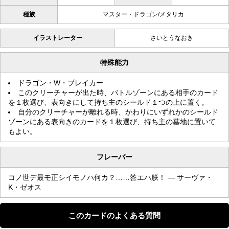
種族
マスター・ドラゴン/メタリカ
イラストレーター
さいとうなおき
特殊能力
ドラゴン・W・ブレイカー
このクリーチャーが出た時、バトルゾーンにある相手のカード
を１枚選び、表向きにして持ち主のシールド１つの上に置く。
自分のクリーチャーが離れる時、かわりにいずれかのシールド
ゾーンにある表向きのカードを１枚選び、持ち主の墓地に置いて
もよい。
フレーバー
コノ世デ最モ正シイモノハ何カ？……答エハ朕！ — サーヴァ・
K・ゼオス
このカードのよくある質問