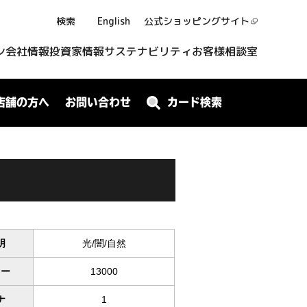
検索
English
公式ショッピング
サイト
ン
会社情報
投資家情報
サステナビリティ
お客様相談室
店舗の方へ
お問い合わせ
カード検索
明
光/闇/自然
ワー
13000
ナ
1