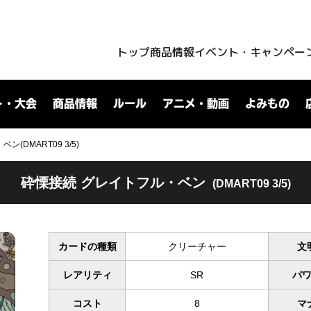
トップ
商品情報
イベント・キャンペー
ト・大会
商品情報
ルール
アニメ・動画
よみもの
(DMART09 3/5)
砕慄接続 グレイトフル・ベン
(DMART09 3/5)
カードの種類
クリーチャー
文
レアリティ
SR
パ
コスト
8
マ