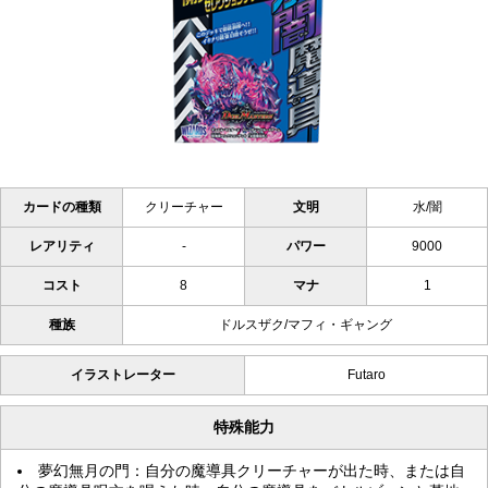
カードの種類
クリーチャー
文明
水/闇
レアリティ
-
パワー
9000
コスト
8
マナ
1
種族
ドルスザク/マフィ・ギャング
イラストレーター
Futaro
特殊能力
夢幻無月の門：自分の魔導具クリーチャーが出た時、または自