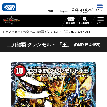
公式ショッピング
メニュー
検索
English
サイト
トップ
カード検索
二刀龍覇 グレンモルト 「王」(DMR15 4d/55)
二刀龍覇 グレンモルト 「王」
(DMR15 4d/55)