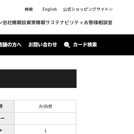
検索
English
公式ショッピング
サイト
ン
会社情報
投資家情報
サステナビリティ
お客様相談室
店舗の方へ
お問い合わせ
カード検索
明
火/自然
ワー
ナ
1