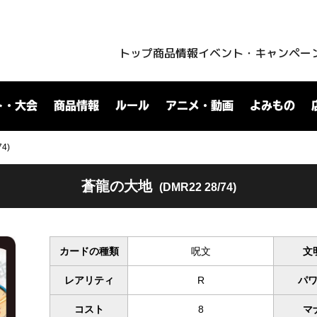
トップ
商品情報
イベント・キャンペー
ト・大会
商品情報
ルール
アニメ・動画
よみもの
4)
蒼龍の大地
(DMR22 28/74)
カードの種類
呪文
文
レアリティ
R
パ
コスト
8
マ