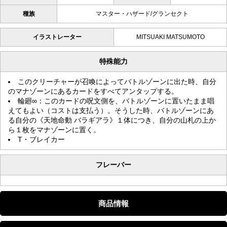
種族
マスター・ハザード/グランセクト
イラストレーター
MITSUAKI MATSUMOTO
特殊能力
このクリーチャーが召喚によってバトルゾーンに出た時、自分
のマナゾーンにあるカードをすべてアンタップする。
輪廻∞：このカードの呪文側を、バトルゾーンに置いたまま唱
えてもよい（コストは支払う）。そうした時、バトルゾーンにあ
る自分の《天地命動 バラギアラ》１体につき、自分の山札の上か
ら１枚をマナゾーンに置く。
T・ブレイカー
フレーバー
商品情報