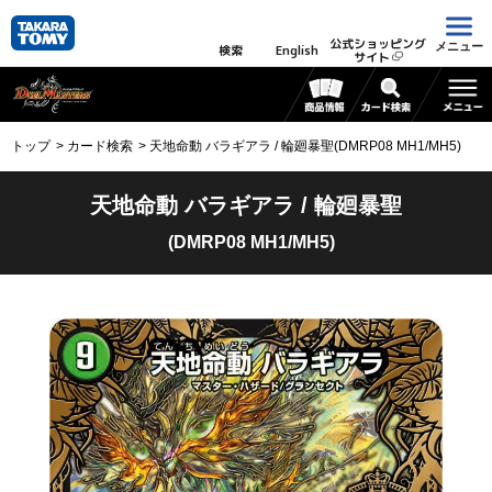
公式ショッピング
メニュー
検索
English
サイト
トップ
カード検索
天地命動 バラギアラ / 輪廻暴聖(DMRP08 MH1/MH5)
天地命動 バラギアラ / 輪廻暴聖
(DMRP08 MH1/MH5)