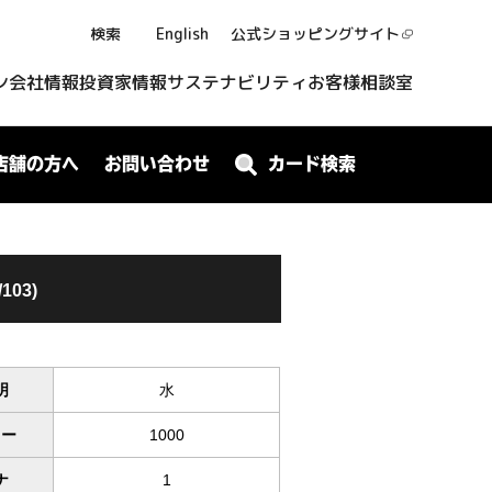
検索
English
公式ショッピング
サイト
ン
会社情報
投資家情報
サステナビリティ
お客様相談室
店舗の方へ
お問い合わせ
カード検索
103)
明
水
ワー
1000
ナ
1