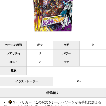
カードの種類
呪文
文明
火
レアリティ
U
パワー
コスト
2
マナ
1
種族
イラストレーター
Piro
特殊能力
S・トリガー（この呪文をシールドゾーンから手札に加える