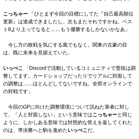
こっちゃー
「ひとまず今回の目標にしてた『自己最高順位
更新』は達成できましたし、次もまたそれですかね。ベス
ト8より上ってなると……もう優勝するしかないかなあ」
今し方の敗戦を気にする風でもなく。関東の古豪の目
は、既に未来を見据えていた。
いっぺこ
「Discordで活動しているコミュニティで普段は調
整してます。カードショップだったりでリアルに対面して
の調整は……ほとんどしてないですね。全部オンラインで
の対戦です」
今回のGPに向けた調整環境について訊ねた筆者に対し
て、「人と対面しない」という意味では
こっちゃー
と同じ
ように、しかしある意味では対照的な答えを返してくれた
のは、準決勝へと駒を進めた
いっぺこ
だ。