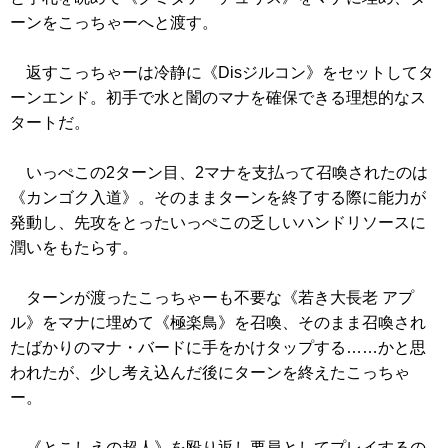
ーンをこっちゃーへと渡す。
返すこっちゃーは冷静に
《Disジルコン》
をセットしてタ
ーンエンド。初手で水と闇のマナを確保できる理想的なス
タートだ。
いっぺこの2ターン目、2マナを支払って召喚されたのは
《カンゴク入道》
。そのままターンを終了する際に能力が
発動し、先攻をとったいっぺこの乏しいハンドリソースに
潤いをもたらす。
ターンが渡ったこっちゃーも不要な
《若き大長老 アプ
ル》
をマナに埋めて
《極楽鳥》
を召喚、そのまま召喚され
たばかりのマナ・バードに手をかけタップする……かと思
われたが、少し考え込んだ後にターンを終えたこっちゃ
ー。
《とこしえの超人》
を殴り返し要員としてプレイするの