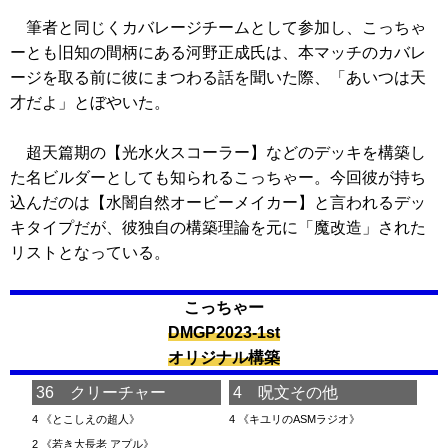
筆者と同じくカバレージチームとして参加し、こっちゃ
ーとも旧知の間柄にある河野正成氏は、本マッチのカバレ
ージを取る前に彼にまつわる話を聞いた際、「あいつは天
才だよ」とぼやいた。
超天篇期の【光水火スコーラー】などのデッキを構築し
た名ビルダーとしても知られるこっちゃー。今回彼が持ち
込んだのは【水闇自然オービーメイカー】と言われるデッ
キタイプだが、彼独自の構築理論を元に「魔改造」された
リストとなっている。
こっちゃー
DMGP2023-1st
オリジナル構築
36 クリーチャー
4 呪文その他
4
《とこしえの超人》
4
《キユリのASMラジオ》
2
《若き大長老 アプル》