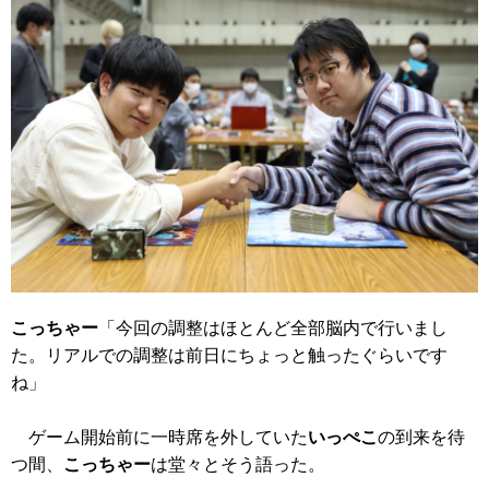
こっちゃー
「今回の調整はほとんど全部脳内で行いまし
た。リアルでの調整は前日にちょっと触ったぐらいです
ね」
ゲーム開始前に一時席を外していた
いっぺこ
の到来を待
つ間、
こっちゃー
は堂々とそう語った。