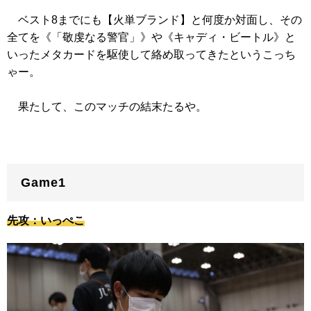
ベスト8までにも【火単ブランド】と何度か対面し、その
全てを
《「敬虔なる警官」》
や
《キャディ・ビートル》
と
いったメタカードを駆使して絡め取ってきたというこっち
ゃー。
果たして、このマッチの結末たるや。
Game1
先攻：いっぺこ