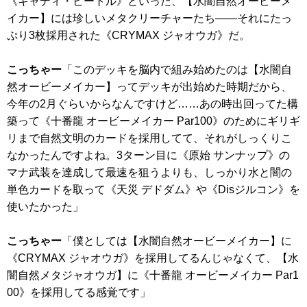
《キャディ・ビートル》
といった、【水闇自然オービーメ
イカー】には珍しいメタクリーチャーたち——それにたっ
ぷり3枚採用された
《CRYMAX ジャオウガ》
だ。
こっちゃー
「このデッキを脳内で組み始めたのは【水闇自
然オービーメイカー】ってデッキが出始めた時期だから、
今年の2月ぐらいからなんですけど……あの時出回ってた構
築って
《十番龍 オービーメイカー Par100》
のためにギリギ
リまで自然文明のカードを採用してて、それがしっくりこ
なかったんですよね。3ターン目に
《原始 サンナップ》
の
マナ武装を達成して最速を狙うよりも、しっかり水と闇の
単色カードを取って
《天災 デドダム》
や
《Disジルコン》
を
使いたかった」
こっちゃー
「僕としては【水闇自然オービーメイカー】に
《CRYMAX ジャオウガ》
を採用してるんじゃなくて、【水
闇自然メタジャオウガ】に
《十番龍 オービーメイカー Par1
00》
を採用してる感覚です」