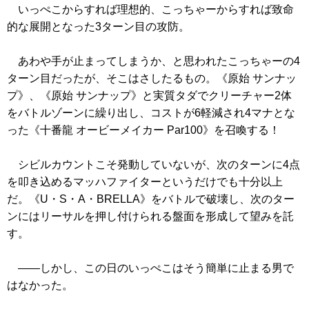
いっぺこからすれば理想的、こっちゃーからすれば致命
的な展開となった3ターン目の攻防。
あわや手が止まってしまうか、と思われたこっちゃーの4
ターン目だったが、そこはさしたるもの。
《原始 サンナッ
プ》
、
《原始 サンナップ》
と実質タダでクリーチャー2体
をバトルゾーンに繰り出し、コストが6軽減され4マナとな
った
《十番龍 オービーメイカー Par100》
を召喚する！
シビルカウントこそ発動していないが、次のターンに4点
を叩き込めるマッハファイターというだけでも十分以上
だ。
《U・S・A・BRELLA》
をバトルで破壊し、次のター
ンにはリーサルを押し付けられる盤面を形成して望みを託
す。
——しかし、この日のいっぺこはそう簡単に止まる男で
はなかった。