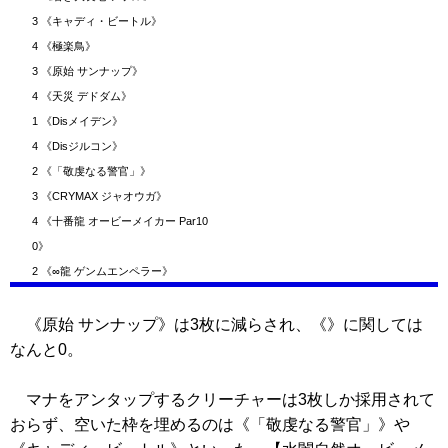
3
《キャディ・ビートル》
4
《極楽鳥》
3
《原始 サンナップ》
4
《天災 デドダム》
1
《Disメイデン》
4
《Disジルコン》
2
《「敬虔なる警官」》
3
《CRYMAX ジャオウガ》
4
《十番龍 オービーメイカー Par10
0》
2
《∞龍 ゲンムエンペラー》
《原始 サンナップ》
は3枚に減らされ、
《》
に関しては
なんと0。
マナをアンタップするクリーチャーは3枚しか採用されて
おらず、空いた枠を埋めるのは
《「敬虔なる警官」》
や