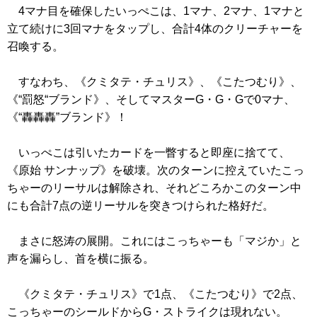
4マナ目を確保したいっぺこは、1マナ、2マナ、1マナと
立て続けに3回マナをタップし、合計4体のクリーチャーを
召喚する。
すなわち、
《クミタテ・チュリス》
、
《こたつむり》
、
《“罰怒“ブランド》
、そしてマスターG・G・Gで0マナ、
《“轟轟轟”ブランド》
！
いっぺこは引いたカードを一瞥すると即座に捨てて、
《原始 サンナップ》
を破壊。次のターンに控えていたこっ
ちゃーのリーサルは解除され、それどころかこのターン中
にも合計7点の逆リーサルを突きつけられた格好だ。
まさに怒涛の展開。これにはこっちゃーも「マジか」と
声を漏らし、首を横に振る。
《クミタテ・チュリス》
で1点、
《こたつむり》
で2点、
こっちゃーのシールドからG・ストライクは現れない。