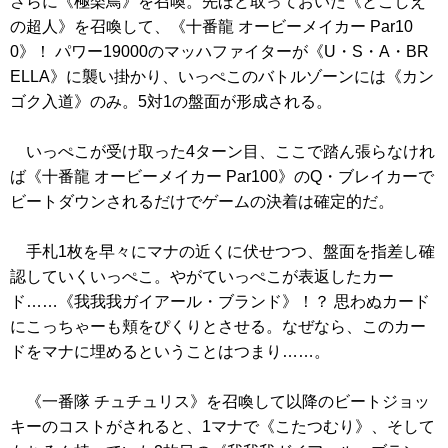
さらに
《極楽鳥》
を召喚。先ほど取っておいた
《とこしえ
の超人》
を召喚して、
《十番龍 オービーメイカー Par10
0》
！ パワー19000のマッハファイターが
《U・S・A・BR
ELLA》
に襲い掛かり、いっぺこのバトルゾーンには
《カン
ゴク入道》
のみ。5対1の盤面が形成される。
いっぺこが受け取った4ターン目、ここで踏ん張らなけれ
ば
《十番龍 オービーメイカー Par100》
のQ・ブレイカーで
ビートダウンされるだけでゲームの決着は確定的だ。
手札1枚を早々にマナの近くに伏せつつ、盤面を指差し確
認していくいっぺこ。やがていっぺこが表返したカー
ド……
《我我我ガイアール・ブランド》
！？ 思わぬカード
にこっちゃーも頬をぴくりとさせる。なぜなら、このカー
ドをマナに埋めるということはつまり……。
《一番隊 チュチュリス》
を召喚して以降のビートジョッ
キーのコストがされると、1マナで
《こたつむり》
、そして