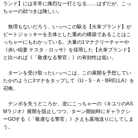
ランド】には非常に痛烈な一打となる……はずだが、こっ
ちゃーの顔つきは険しい。
無理もないだろう、いっぺこの駆る【火単ブランド】が
ビートジョッキーを主体とした重めの構築であることはこ
っちゃーにもわかっている。大量の1マナクリーチャーや
《赤い稲妻 テスタ・ロッサ》
を採用した【火単ブランド】
と比べれば
《「敬虔なる警官」》
の有効性は低い。
ターンを受け取ったいっぺこは、この展開を予想してい
たかのように3マナをタップして
《U・S・A・BRELLA》
を
召喚。
テンポを失うどころか、逆にこっちゃーの
《キユリのAS
Mラジオ》
展開を阻止しつつ、ターン開始時にギャラクシ
ーGOする
《「敬虔なる警官」》
さえも墓地送りにしてしま
う。