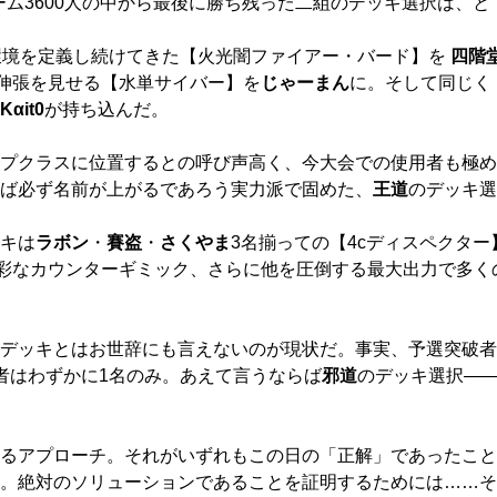
チーム3600人の中から最後に勝ち残った二組のデッキ選択は、
環境を定義し続けてきた【火光闇ファイアー・バード】を
四階
い伸張を見せる【水単サイバー】を
じゃーまん
に。そして同じく
Kαit0
が持ち込んだ。
プクラスに位置するとの呼び声高く、今大会での使用者も極め
ば必ず名前が上がるであろう実力派で固めた、
王道
のデッキ選
キは
ラボン
・
賽盗
・
さくやま
3名揃っての【4cディスペクタ
彩なカウンターギミック、さらに他を圧倒する最大出力で多く
デッキとはお世辞にも言えないのが現状だ。事実、予選突破者
者はわずかに1名のみ。あえて言うならば
邪道
のデッキ選択―
るアプローチ。それがいずれもこの日の「正解」であったこと
。絶対のソリューションであることを証明するためには……そ