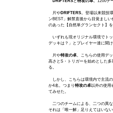
DRIFTERS
と
特攻の卓
。1200
片や
DRIFTERS
。登場以来競技
ンBEST」解禁直後から目覚まし
のあった【自然単グランセクト】を
いずれも現オリジナル環境でトッ
デッキは？」とプレイヤー達に聞け
片や
特攻の卓
。こちらの使用デッ
高さとS・トリガーを始めとした多
る。
しかし、こちらは環境内で主流の
か4名。つまり
特攻の卓
以外の使用
てみせた。
二つのチームによる、二つの異な
それは「唯一解」足りえてはいない