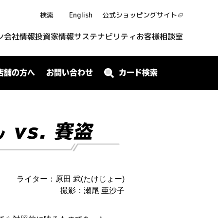
検索
English
公式ショッピング
サイト
ン
会社情報
投資家情報
サステナビリティ
お客様相談室
店舗の方へ
お問い合わせ
カード検索
vs. 賽盗
ライター：原田 武(たけじょー)
撮影：瀬尾 亜沙子