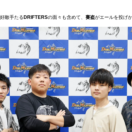
好敵手たる
DRIFTERS
の面々も含めて、
賽盗
がエールを投げ