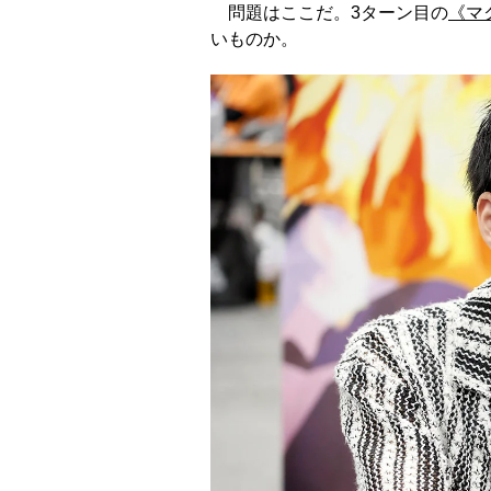
問題はここだ。3ターン目の
《マ
いものか。