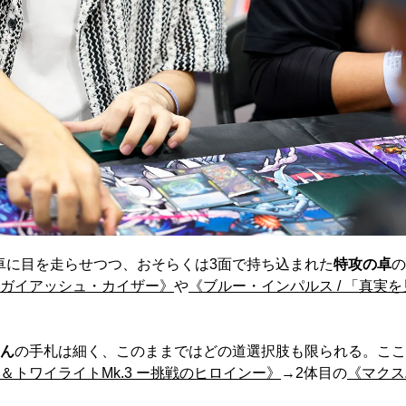
卓に目を走らせつつ、おそらくは3面で持ち込まれた
特攻の卓
の
ガイアッシュ・カイザー》
や
《ブルー・インパルス / 「真実
ん
の手札は細く、このままではどの道選択肢も限られる。ここ
＆トワイライトMk.3 ー挑戦のヒロインー》
→2体目の
《マクス