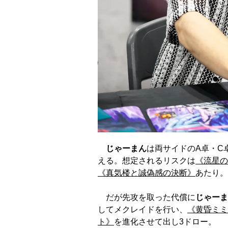
じゃーまん
は両サイドのA卓・C
える。想定されるリスクは
《流星の
《真気楼と誠偽感の決断》
あたり。
だが先攻を取った代償に
じゃーま
してメクレイドを行い、
《黄昏ミミ
ト》
を進化させて出し3ドロー。