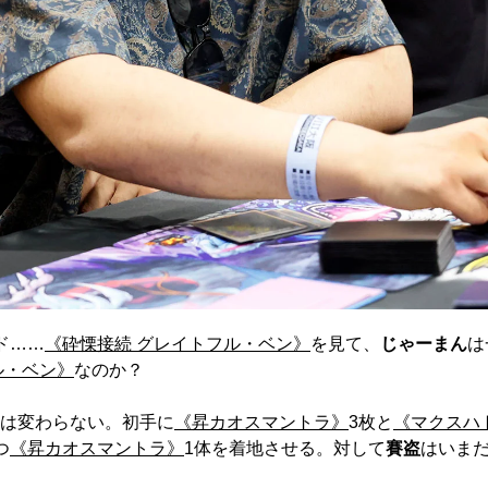
ド……
《砕慄接続 グレイトフル・ベン》
を見て、
じゃーまん
は
ル・ベン》
なのか？
は変わらない。初手に
《昇カオスマントラ》
3枚と
《マクスハ
つ
《昇カオスマントラ》
1体を着地させる。対して
賽盗
はいま