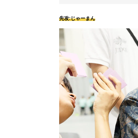
先攻:じゃーまん