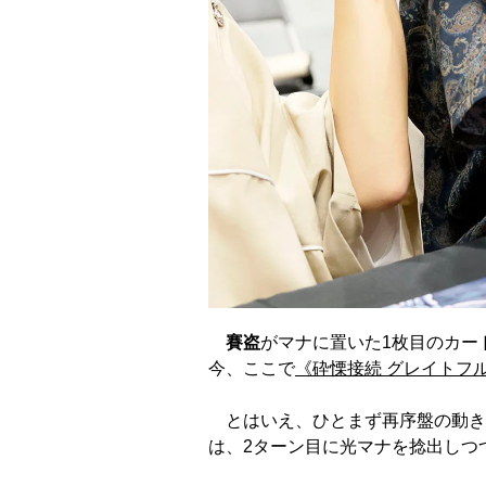
賽盗
がマナに置いた1枚目のカー
今、ここで
《砕慄接続 グレイトフ
とはいえ、ひとまず再序盤の動き
は、2ターン目に光マナを捻出しつ