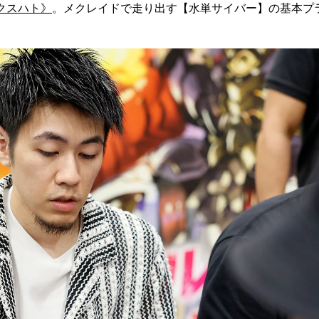
クスハト》
。メクレイドで走り出す【水単サイバー】の基本プ