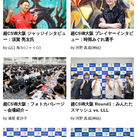
超CSⅧ大阪 ジャッジインタビュ
超CSⅧ大阪 プレイヤーインタビ
ー：須賀 亮太氏
ュー：時雨みぐれ選手
by 山口 海斗(ジャイロ)
by 河野 真成(神結)
超CSⅧ大阪：フォトカバレージ
超CSⅧ大阪 Round1：みんたた
～会場紹介～
スマッシュ vs. LLL
by 瀬尾 亜沙子
by 河野 真成(神結)