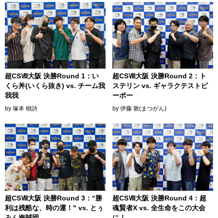
超CSⅧ大阪 決勝Round 1：い
超CSⅧ大阪 決勝Round 2：ト
くら丼(いくら抜き) vs. チーム我
ステリン vs. ギャラクテストピ
我我
ーポー
by 塚本 樹詩
by 伊藤 敦(まつがん)
超CSⅧ大阪 決勝Round 4：超
超CSⅧ大阪 決勝Round 3：“勝
魂賢者X vs. 全生命をこの大会
利は残酷な、時の運！" vs. とぅ
に！
みん海賊団