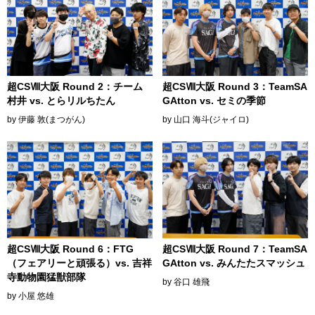
超CSⅧ大阪 Round 2：チーム
超CSⅧ大阪 Round 3：TeamSA
村井 vs. とらリルちたん
GAtton vs. セミの季節
by 伊藤 敦(まつがん)
by 山口 海斗(ジャイロ)
超CSⅧ大阪 Round 6：FTG
超CSⅧ大阪 Round 7：TeamSA
（フェアリーと頑張る）vs. 吉祥
GAtton vs. みんたたスマッシュ
寺動物園猛獣部隊
by 谷口 雄飛
by 小屋 悠雄