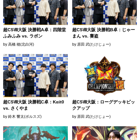
超CSⅧ大阪 決勝戦A卓：四階堂
超CSⅧ大阪 決勝戦B卓：じゃー
ふみふみ vs. ラボン
まん vs. 賽盗
by 高橋 穂(北白河)
by 原田 武(たけじょー)
超CSⅧ大阪 決勝戦C卓：Kαit0
超CSⅧ大阪：ローグデッキピッ
vs. さくやま
クアップ
by 鈴木 響太(ボルスズ)
by 原田 武(たけじょー)