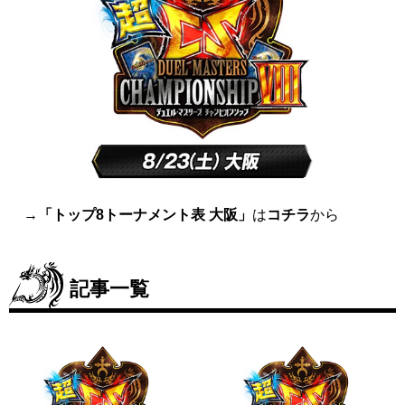
→
「トップ8トーナメント表 大阪」
は
コチラ
から
記事一覧