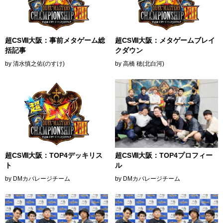
超CSⅧ大阪：事前メタゲーム総
超CSⅧ大阪：メタゲームブレイ
括記事
クダウン
by 清水慎之佑(のすけ)
by 高橋 穂(北白河)
超CSⅧ大阪：TOP4デッキリス
超CSⅧ大阪：TOP4プロフィー
ト
ル
by DMカバレージチーム
by DMカバレージチーム