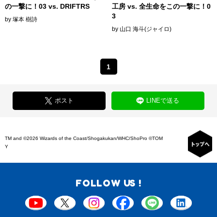
の一撃に！03 vs. DRIFTRS
工房 vs. 全生命をこの一撃に！0
3
by 塚本 樹詩
by 山口 海斗(ジャイロ)
1
ポスト
LINEで送る
TM and ©2026 Wizards of the Coast/Shogakukan/WHC/ShoPro ©TOM
Y
FOLLOW US !