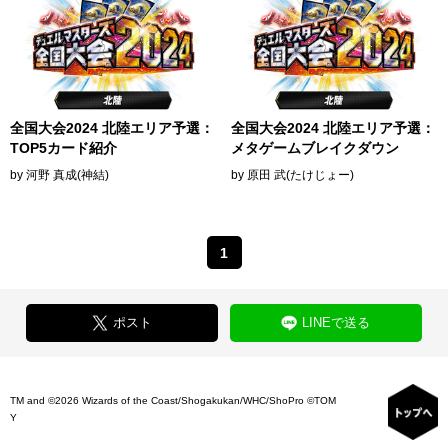
全国大会2024 北陸エリア予選：
全国大会2024 北陸エリア予選：
TOP5カード紹介
メタゲームブレイクダウン
by 河野 真成(神結)
by 原田 武(たけじょー)
1
ポスト
LINEで送る
TM and ©2026 Wizards of the Coast/Shogakukan/WHC/ShoPro ©TOM
Y