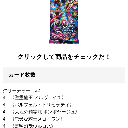
クリックして商品をチェックだ！
カード枚数
クリーチャー 32
4
《聖霊龍王 メルヴェイユ》
4
《パルフェル・トリセラティ》
4
《大地の精霊龍 ボンボヤージュ》
4
《忠犬な騎士スゴイワン》
4
《霊騎幻獣ウルコス》