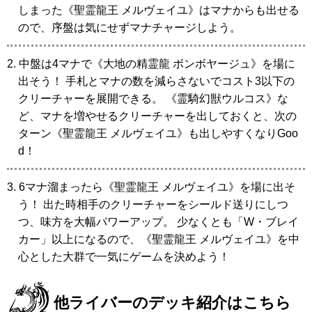
しまった
《聖霊龍王 メルヴェイユ》
はマナからも出せる
ので、序盤は気にせずマナチャージしよう。
2. 中盤は4マナで
《大地の精霊龍 ボンボヤージュ》
を場に
出そう！ 手札とマナの数を減らさないでコスト3以下の
クリーチャーを展開できる。
《霊騎幻獣ウルコス》
な
ど、マナを増やせるクリーチャーを出しておくと、次の
ターン
《聖霊龍王 メルヴェイユ》
も出しやすくなりGoo
d！
3. 6マナ溜まったら
《聖霊龍王 メルヴェイユ》
を場に出そ
う！ 出た時相手のクリーチャーをシールド送りにしつ
つ、味方を大幅パワーアップ。 少なくとも「W・ブレイ
カー」以上になるので、
《聖霊龍王 メルヴェイユ》
を中
心とした大群で一気にゲームを決めよう！
他ライバーのデッキ紹介はこちら