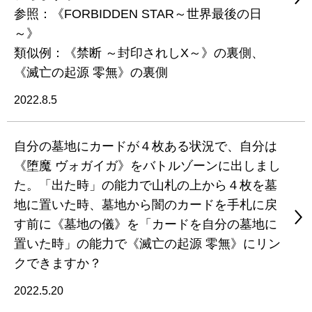
参照：《FORBIDDEN STAR～世界最後の日
～》
類似例：《禁断 ～封印されしX～》の裏側、
《滅亡の起源 零無》の裏側
2022.8.5
自分の墓地にカードが４枚ある状況で、自分は
《堕魔 ヴォガイガ》をバトルゾーンに出しまし
た。「出た時」の能力で山札の上から４枚を墓
地に置いた時、墓地から闇のカードを手札に戻
す前に《墓地の儀》を「カードを自分の墓地に
置いた時」の能力で《滅亡の起源 零無》にリン
クできますか？
2022.5.20