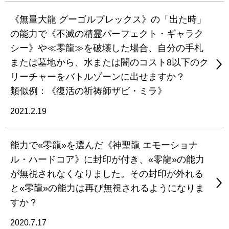
《無量大龍 グーゴルプレックス》の「出た時」
の能力で《不滅の精霊パーフェクト・ギャラク
シー》や≪零龍≫を破壊した場合、自分の手札
または墓地から、水または闇のコスト8以下のク
リーチャーをバトルゾーンに出せますか？
類似例：《復活の祈祷師ザビ・ミラ》
2021.2.19
能力で«零龍»を選んだ《神聖龍 エモーショナ
ル・ハードコア》に封印が付き、«零龍»の能力
が無視されなくなりました。その封印が外れる
と«零龍»の能力は再び無視されるようになりま
すか？
2020.7.17