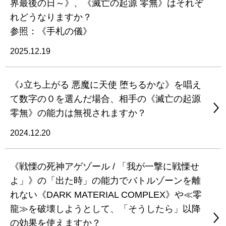
界最後の日～》、《滅亡の起源 零無》はそれぞ
れどうなりますか？
参照：《手札の儀》
2025.12.19
《♪立ち上がる 悪魔に天使 堕ちるかな》を唱え
て数字の０を選んだ場合、相手の《滅亡の起源
零無》の能力は無視されますか？
2024.12.20
《戦慄の死神アゲゾール / 「我が一撃に戦慄せ
よ」》の「出た時」の能力でバトルゾーンを離
れない《DARK MATERIAL COMPLEX》や≪零
龍≫を破壊しようとして、「そうしたら」以降
の効果を使えますか？