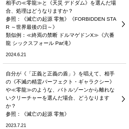
相手の≪零龍≫と《天災 デドダム》を選んだ場
合、処理はどうなりますか？
参照：《滅亡の起源 零無》《FORBIDDEN STA
R ～世界最後の日～》
類似例：≪終焉の禁断 ドルマゲドンX≫《六番
龍 シックスフォール Par滝》
2024.6.21
自分が《「正義と正義の盾」》を唱えて、相手
の《不滅の精霊パーフェクト・ギャラクシー》
や≪零龍≫のような、バトルゾーンから離れな
いクリーチャーを選んだ場合、どうなります
か？
参照：《滅亡の起源 零無》
2023.7.21