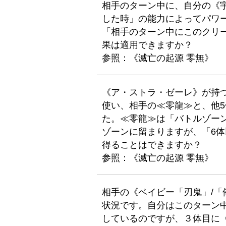
相手のターン中に、自分の《宇
した時」の能力によってパワ
「相手のターン中にこのクリ
果は適用できますか？
参照：《滅亡の起源 零無》
《ア・ストラ・ゼーレ》が持
使い、相手の≪零龍≫と、他
た。≪零龍≫は「バトルゾー
ゾーンに留まりますが、「6
得ることはできますか？
参照：《滅亡の起源 零無》
相手の《ベイビー「刃鬼」/「
状況です。自分はこのターン
しているのですが、３体目に