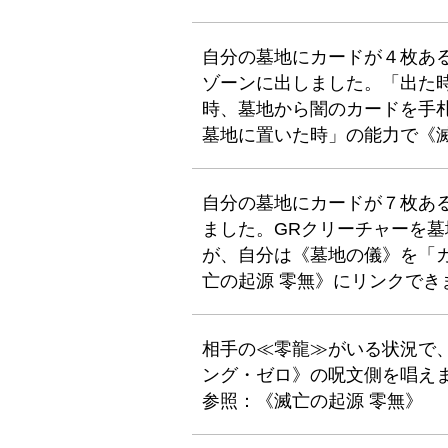
自分の墓地にカードが４枚あ
ゾーンに出しました。「出た
時、墓地から闇のカードを手
墓地に置いた時」の能力で《
自分の墓地にカードが７枚あ
ました。GRクリーチャーを墓
が、自分は《墓地の儀》を「
亡の起源 零無》にリンクでき
相手の≪零龍≫がいる状況で、
ング・ゼロ》の呪文側を唱え
参照：《滅亡の起源 零無》