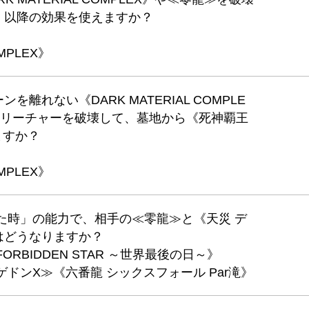
」以降の効果を使えますか？
MPLEX》
離れない《DARK MATERIAL COMPLE
クリーチャーを破壊して、墓地から《死神覇王
ますか？
MPLEX》
た時」の能力で、相手の≪零龍≫と《天災 デ
はどうなりますか？
RBIDDEN STAR ～世界最後の日～》
ドンX≫《六番龍 シックスフォール Par滝》