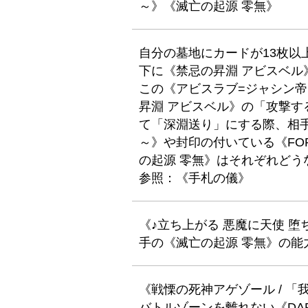
～》《滅亡の起源 零無》
自分の墓地にカードが13枚以
下に《禁忌の昇淵 アビスベル
この《アビスラブ=ジャシン
昇淵 アビスベル》の「攻撃
て「深淵送り」にする際、相手
～》や封印の付いている《FORB
の起源 零無》はそれぞれどう
参照：《手札の儀》
《♪立ち上がる 悪魔に天使 
手の《滅亡の起源 零無》の能
《戦慄の死神アゲゾール / 
バトルゾーンを離れない《DARK