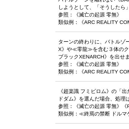
しようとして、「そうしたら
参照：《滅亡の起源 零無》
類似例：《ARC REALITY CO
ターンの終わりに、バトルゾーンを
X》や≪零龍≫を含む３体の
ブラックXENARCH》を出せ
参照：《滅亡の起源 零無》
類似例：《ARC REALITY CO
《超楽識 フミビロム》の「出
ドダム》を選んだ場合、処理
参照：《滅亡の起源 零無》《FO
類似例：≪終焉の禁断 ドルマゲ