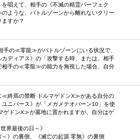
》を唱えて、相手の《不滅の精霊パーフェク
≫のような、バトルゾーンから離れないクリー
りますか？
と相手の≪零龍≫がバトルゾーンにいる状況で、
ルカディアス》の「攻撃する時、または、相手
で相手の≪零龍≫の能力を無視した場合、自分
≪終焉の禁断 ドルマゲドンX≫がある自分の
ユニバース》が「メガメテオバーン10」を使
マゲドンX≫が墓地に置かれますが、自分はゲ
AR～世界最後の日～》
X～》の裏側、《滅亡の起源 零無》の裏側