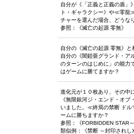
自分が《「正義と正義の盾」
ト・ギャラクシー》や≪零龍
チャーを選んだ場合、どうな
参照：《滅亡の起源 零無》
自分の《滅亡の起源 零無》
自分の《闇鎧亜グランド・ア
のターンのはじめに」の能力
はゲームに勝てますか？
進化元が１０枚あり、その中に
《無限銀河ジ・エンド・オブ・
いました。≪終焉の禁断 ドル
ームに勝ちますか？
参照：《FORBIDDEN ST
類似例：《禁断 ～封印されし