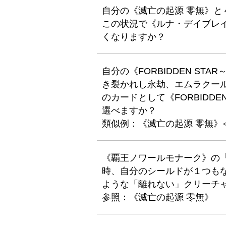
自分の《滅亡の起源 零無》
この状況で《ルナ・デイブレ
くなりますか？
自分の《FORBIDDEN S
き裂かれし永劫、エムラクー
のカードとして《FORBIDD
選べますか？
類似例：《滅亡の起源 零無》
《覇王ノワールモナーク》の
時、自分のシールドが１つも
ような「離れない」クリーチ
参照：《滅亡の起源 零無》