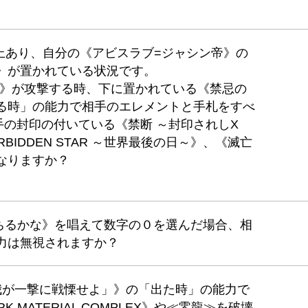
上あり、自分の《アビスラブ=ジャシン帝》の
》が置かれている状況です。
帝》が攻撃する時、下に置かれている《禁忌の
する時」の能力で相手のエレメントと手札をすべ
の封印の付いている《禁断 ～封印されしX
IDDEN STAR ～世界最後の日～》、《滅亡
なりますか？
堕ちるかな》を唱えて数字の０を選んだ場合、相
力は無視されますか？
「我が一撃に戦慄せよ」》の「出た時」の能力で
 MATERIAL COMPLEX》や≪零龍≫を破壊