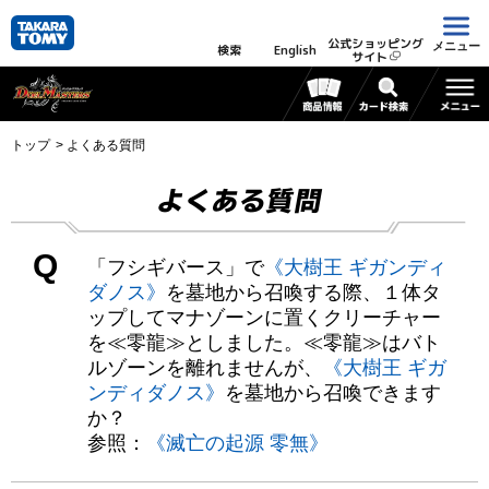
公式ショッピング
メニュー
検索
English
サイト
トップ
よくある質問
よくある質問
Q
「フシギバース」で
《大樹王 ギガンディ
ダノス》
を墓地から召喚する際、１体タ
ップしてマナゾーンに置くクリーチャー
を≪零龍≫としました。≪零龍≫はバト
ルゾーンを離れませんが、
《大樹王 ギガ
ンディダノス》
を墓地から召喚できます
か？
参照：
《滅亡の起源 零無》