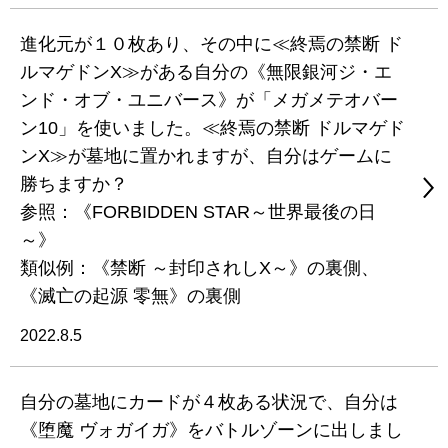
進化元が１０枚あり、その中に≪終焉の禁断 ド
ルマゲドンX≫がある自分の《無限銀河ジ・エ
ンド・オブ・ユニバース》が「メガメテオバー
ン10」を使いました。≪終焉の禁断 ドルマゲド
ンX≫が墓地に置かれますが、自分はゲームに
勝ちますか？
参照：《FORBIDDEN STAR～世界最後の日
～》
類似例：《禁断 ～封印されしX～》の裏側、
《滅亡の起源 零無》の裏側
2022.8.5
自分の墓地にカードが４枚ある状況で、自分は
《堕魔 ヴォガイガ》をバトルゾーンに出しまし