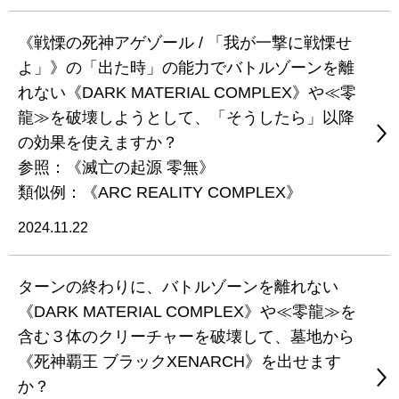
《戦慄の死神アゲゾール / 「我が一撃に戦慄せ
よ」》の「出た時」の能力でバトルゾーンを離
れない《DARK MATERIAL COMPLEX》や≪零
龍≫を破壊しようとして、「そうしたら」以降
の効果を使えますか？
参照：《滅亡の起源 零無》
類似例：《ARC REALITY COMPLEX》
2024.11.22
ターンの終わりに、バトルゾーンを離れない
《DARK MATERIAL COMPLEX》や≪零龍≫を
含む３体のクリーチャーを破壊して、墓地から
《死神覇王 ブラックXENARCH》を出せます
か？