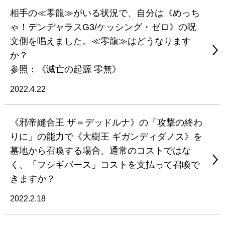
相手の≪零龍≫がいる状況で、自分は《めっち
ゃ！デンヂャラスG3/ケッシング・ゼロ》の呪
文側を唱えました。≪零龍≫はどうなります
か？
参照：《滅亡の起源 零無》
2022.4.22
《邪帝縫合王 ザ＝デッドルナ》の「攻撃の終わ
りに」の能力で《大樹王 ギガンディダノス》を
墓地から召喚する場合、通常のコストではな
く、「フシギバース」コストを支払って召喚で
きますか？
2022.2.18