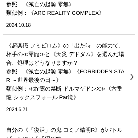
参照：《滅亡の起源 零無》
類似例：《ARC REALITY COMPLEX》
2024.10.18
《超楽識 フミビロム》の「出た時」の能力で、
相手の≪零龍≫と《天災 デドダム》を選んだ場
合、処理はどうなりますか？
参照：《滅亡の起源 零無》《FORBIDDEN STA
R ～世界最後の日～》
類似例：≪終焉の禁断 ドルマゲドンX≫《六番
龍 シックスフォール Par滝》
2024.6.21
自分の《「復活」の鬼 ヨミノ晴明R》がバトル